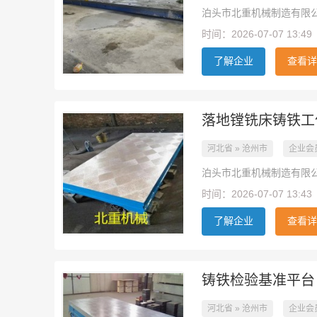
泊头市北重机械制造有限
时间：2026-07-07 13:49
了解企业
查看详
落地镗铣床铸铁工
河北省 » 沧州市
企业会
泊头市北重机械制造有限
时间：2026-07-07 13:43
了解企业
查看详
铸铁检验基准平台
河北省 » 沧州市
企业会