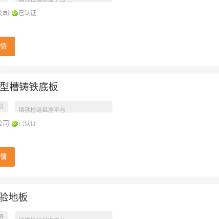
铸铁检验基准平台
公司
已认证
情
 型槽铸铁底板
员
工业产品参数
铸铁检验基准平台
公司
已认证
情
验地板
员
工业产品参数