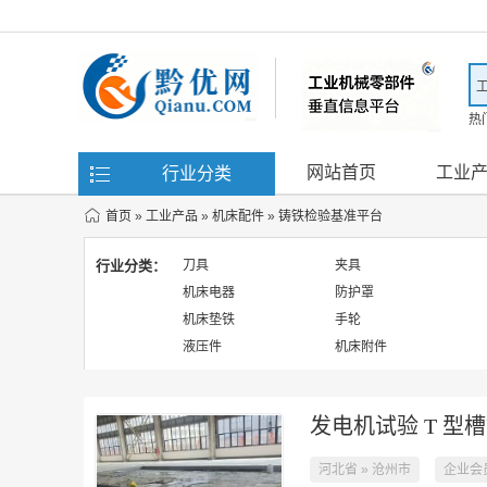
热
滤
网站首页
工业
行业分类
首页
»
工业产品
»
机床配件
»
铸铁检验基准平台
行业分类：
刀具
夹具
机床电器
防护罩
机床垫铁
手轮
液压件
机床附件
发电机试验 T 型
河北省 » 沧州市
企业会