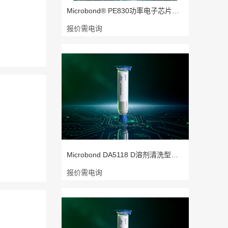
Microbond® PE830功率电子芯片焊接
报价需电询
Microbond DA5118 D溶剂清洗型高铅点
报价需电询