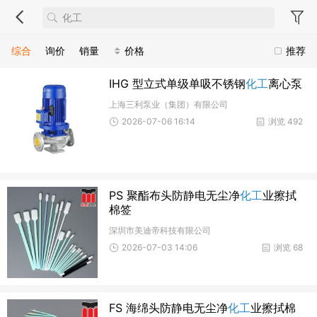
综合
询价
销量
价格
推荐
IHG 型立式单级单吸不锈钢
化工
离心泵
上海三利泵业（集团）有限公司
2026-07-06 16:14
浏览 492
PS 聚酯布头防静电无尘净
化工
业擦拭
棉签
深圳市美迪帝科技有限公司
2026-07-03 14:06
浏览 68
FS 海绵头防静电无尘净
化工
业擦拭棉