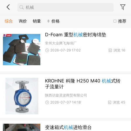
综合
询价
销量
价格
推荐
D-Foam 重型
机械
密封海绵垫
常州大业腾飞海绵厂
2026-07-29 17:02
浏览 16
KROHNE 科隆 H250 M40
机械
式转
子流量计
陕西访旋灵波商贸有限公司
2026-07-07 14:18
浏览 45
变速箱式
机械
进给滑台