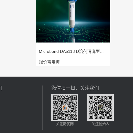
Microbond DA5118 D溶剂清洗型高铅点
报价需电询
们
微信扫一扫，关注我们
关注黔优网
关注创始人