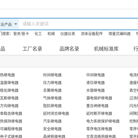
门搜索：
管夹/管卡
化工
机械
仪器仪表
流体设备配件
增量式编码器
油机
防爆滤油机
机床
产品
工厂名录
品牌名录
机械标准库
热继电器
时间继电器
中间继电器
电流
温度继电器
压力继电器
液位继电器
速度
极化继电器
舌簧继电器
水银继电器
真空
瓦斯继电器
气体继电器
漏电保护继电器
过流
方向继电器
阻抗继电器
重合闸继电器
闪光
单稳态继电器
延时闭合继电器
延时断开继电器
间隔
热保持继电器
汽车继电器
电力系统保护继电器
控制
可编程继电器
安全继电器
零序电压继电器
零序
电子式继电器
晶闸管继电器
交直流两用继电器
常开