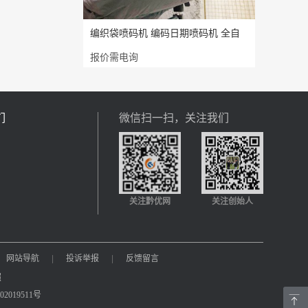
编织袋喷码机 编码日期喷码机 全自
报价需电询
们
微信扫一扫，关注我们
关注黔优网
关注创始人
网站导航
|
投诉举报
|
反馈留言
照
2019511号