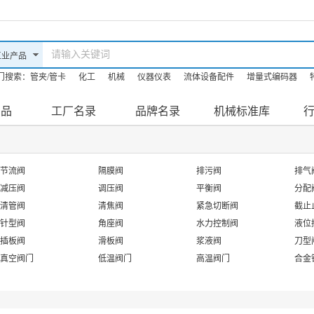
门搜索：
管夹/管卡
化工
机械
仪器仪表
流体设备配件
增量式编码器
油机
防爆滤油机
机床
产品
工厂名录
品牌名录
机械标准库
节流阀
隔膜阀
排污阀
排气
减压阀
调压阀
平衡阀
分配
清管阀
清焦阀
紧急切断阀
截止
针型阀
角座阀
水力控制阀
液位
插板阀
滑板阀
浆液阀
刀型
真空阀门
低温阀门
高温阀门
合金