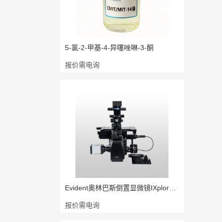
5-氯-2-甲基-4-异噻唑啉-3-酮
报价需电询
Evident奥林巴斯倒置显微镜IXplore P
报价需电询