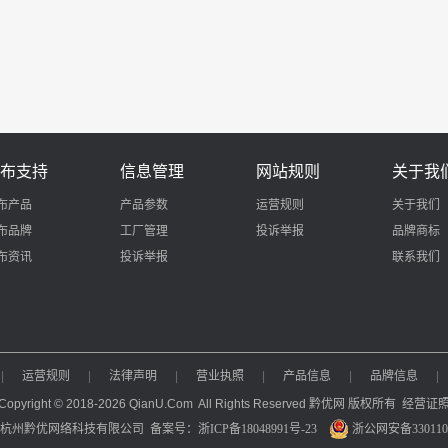
布支持
信息管理
网站规则
关于我
布产品
产品参数
运营规则
关于我们
布品牌
工厂管理
投诉举报
品牌商标
布资讯
投诉举报
联系我们
|
运营规则
|
法律声明
|
营业执照
|
产品信息
|
品牌信息
|
Copyright © 2018-2026 QianU.Com All Rights Reserved 黔优网 版权所有
经营证
：杭州黔优网络科技有限公司
备案号：浙ICP备18048991号-23
浙公网安备3301100