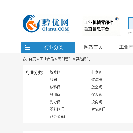
热
滤
网站首页
工业
行业分类
首页
»
工业产品
»
阀门管件
»
其他阀门
行业分类：
旋塞阀
柱塞阀
底阀
过滤器
放料阀
放空阀
多用阀
仪表阀
先导阀
换向阀
塑料阀门
衬氟阀门
钛合金阀门