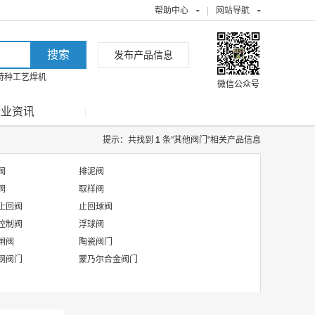
帮助中心
|
网站导航
发布产品信息
特种工艺焊机
微信公众号
行业资讯
提示：共找到
1
条"其他阀门"相关产品信息
阀
排泥阀
阀
取样阀
止回阀
止回球阀
控制阀
浮球阀
闸阀
陶瓷阀门
钢阀门
蒙乃尔合金阀门