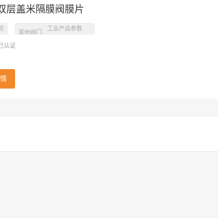
DM 双层盖米隔膜阀膜片
员
工业产品参数
其他阀门
已认证
情