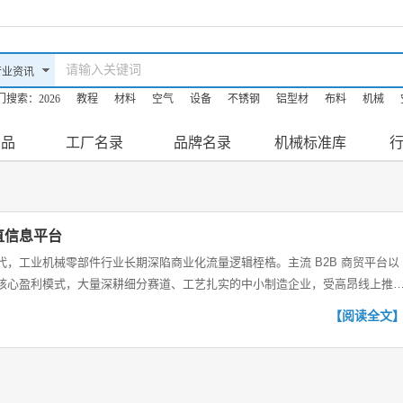
门搜索：
2026
教程
材料
空气
设备
不锈钢
铝型材
布料
机械
产品
工厂名录
品牌名录
机械标准库
直信息平台
，工业机械零部件行业长期深陷商业化流量逻辑桎梏。主流 B2B 商贸平台以
核心盈利模式，大量深耕细分赛道、工艺扎实的中小制造企业，受高昂线上推
【阅读全文