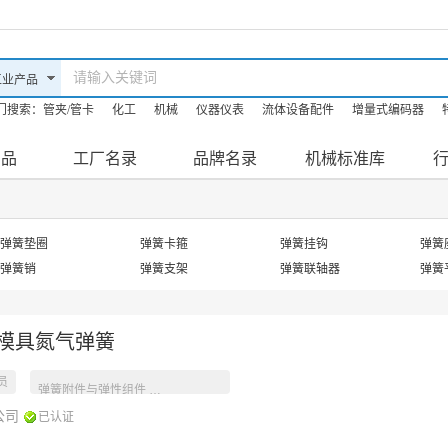
门搜索：
管夹/管卡
化工
机械
仪器仪表
流体设备配件
增量式编码器
油机
防爆滤油机
机床
产品
工厂名录
品牌名录
机械标准库
弹簧垫圈
弹簧卡箍
弹簧挂钩
弹簧
弹簧销
弹簧支架
弹簧联轴器
弹簧
AS模具氮气弹簧
员
工业产品参数
弹簧附件与弹性组件
公司
已认证