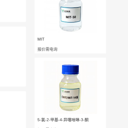
MIT
报价需电询
5-氯-2-甲基-4-异噻唑啉-3-酮