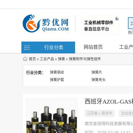
热
滤
网站首页
工业
行业分类
首页
»
工业产品
»
弹簧
»
弹簧附件与弹性组件
行业分类：
弹簧钢丝
弹簧片
弹簧护套
弹簧夹头
西班牙AZOL-G
江苏省 » 南京市
企业会
南京金倍得科技发展有限
时间：2026-07-06 14:41