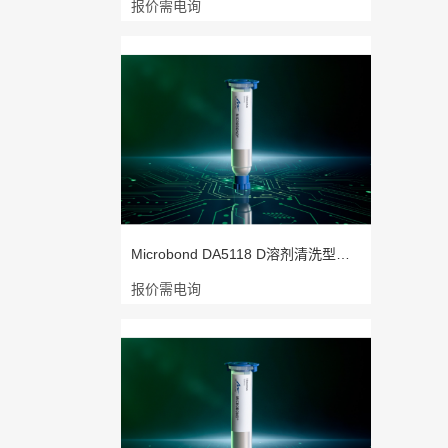
报价需电询
Microbond DA5118 D溶剂清洗型高铅点
报价需电询