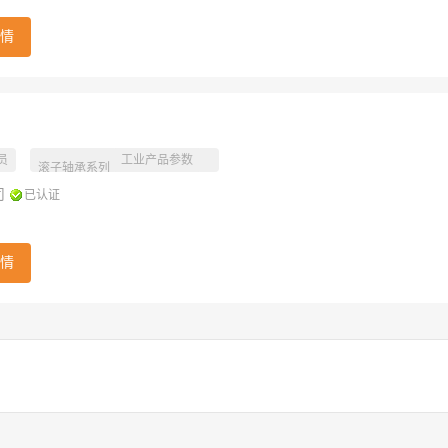
情
员
工业产品参数
滚子轴承系列
司
已认证
情