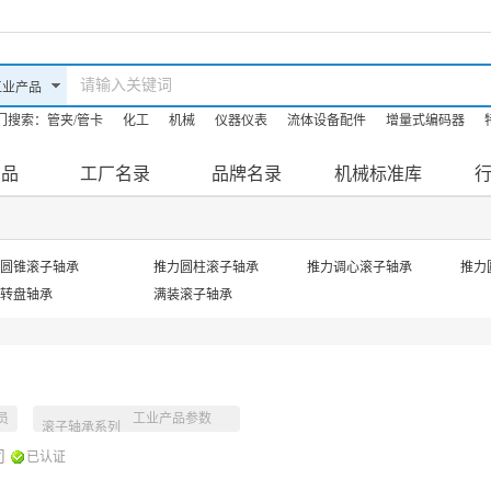
门搜索：
管夹/管卡
化工
机械
仪器仪表
流体设备配件
增量式编码器
油机
机床
防爆滤油机
产品
工厂名录
品牌名录
机械标准库
圆锥滚子轴承
推力圆柱滚子轴承
推力调心滚子轴承
推力
转盘轴承
满装滚子轴承
员
工业产品参数
滚子轴承系列
司
已认证