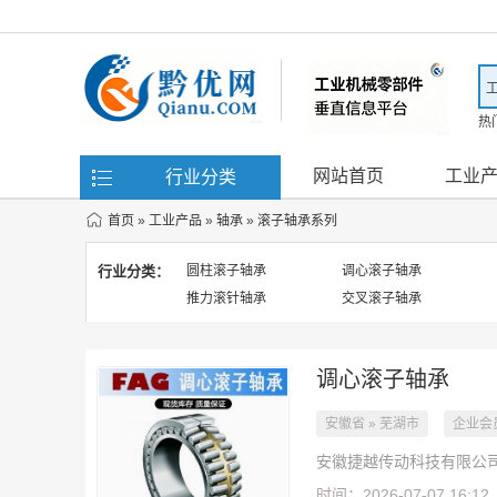
热
滤
网站首页
工业
行业分类
首页
»
工业产品
»
轴承
»
滚子轴承系列
行业分类：
圆柱滚子轴承
调心滚子轴承
推力滚针轴承
交叉滚子轴承
调心滚子轴承
安徽省 » 芜湖市
企业会
安徽捷越传动科技有限公
时间：2026-07-07 16:12