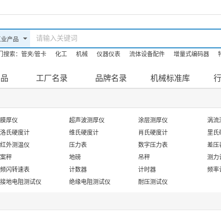
门搜索：
管夹/管卡
化工
机械
仪器仪表
流体设备配件
增量式编码器
油机
防爆滤油机
机床
产品
工厂名录
品牌名录
机械标准库
膜厚仪
超声波测厚仪
涂层测厚仪
涡流
洛氏硬度计
维氏硬度计
肖氏硬度计
里氏
红外测温仪
压力表
数字压力表
差压
案秤
地磅
吊秤
测力
频闪转速表
计数器
计时器
频率
接地电阻测试仪
绝缘电阻测试仪
耐压测试仪