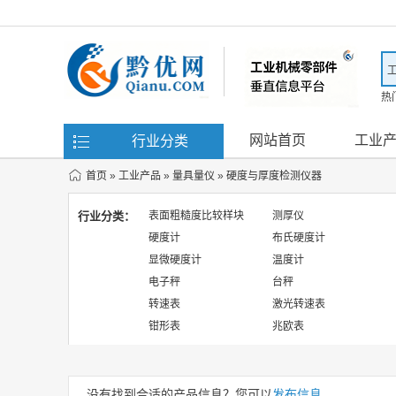
热
滤
网站首页
工业
行业分类
首页
»
工业产品
»
量具量仪
»
硬度与厚度检测仪器
行业分类：
表面粗糙度比较样块
测厚仪
硬度计
布氏硬度计
显微硬度计
温度计
电子秤
台秤
转速表
激光转速表
钳形表
兆欧表
没有找到合适的产品信息？您可以
发布信息