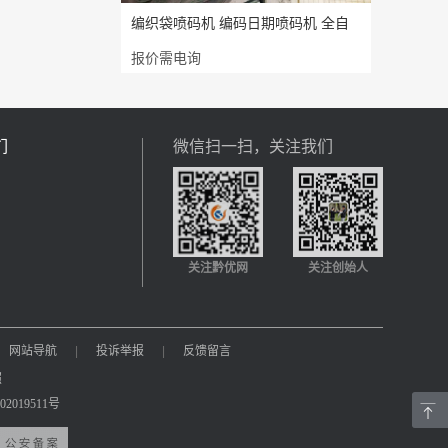
编织袋喷码机 编码日期喷码机 全自
报价需电询
们
微信扫一扫，关注我们
关注黔优网
关注创始人
网站导航
|
投诉举报
|
反馈留言
照
2019511号