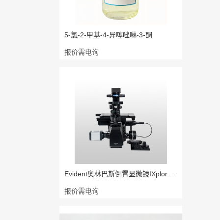
5-氯-2-甲基-4-异噻唑啉-3-酮
报价需电询
Evident奥林巴斯倒置显微镜IXplore P
报价需电询