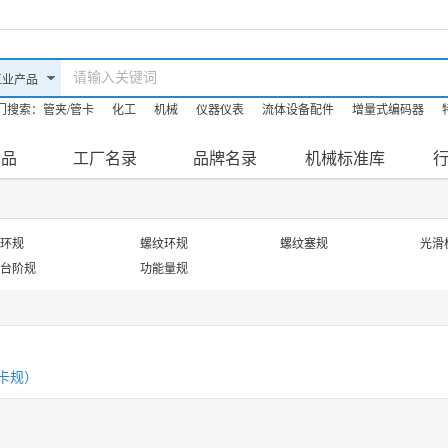
门搜索：
管夹/管卡
化工
机械
仪器仪表
流体设备配件
增量式编码器
油机
机床
防爆滤油机
产品
工厂名录
品牌名录
机械标准库
环规
螺纹环规
螺纹塞规
光滑
台阶规
功能量规
卡规）