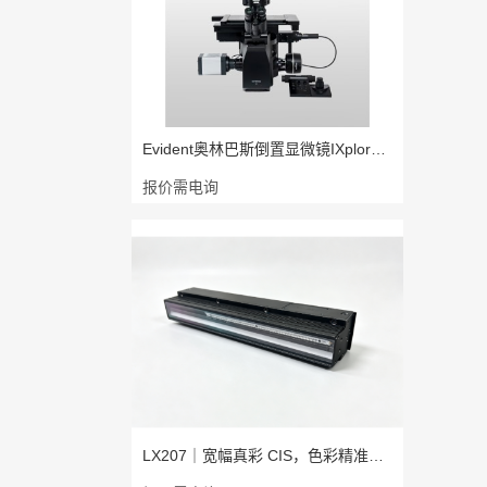
Evident奥林巴斯倒置显微镜IXplore P
报价需电询
LX207｜宽幅真彩 CIS，色彩精准，成