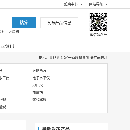
帮助中心
|
网站导航
发布产品信息
特种工艺焊机
微信公众号
行业资讯
提示：共找到
1
条"平直度量具"相关产品信息
尺
万能角尺
水平仪
电子水平仪
刀口尺
角度块
环规
螺纹塞规
量规
最新发布产品