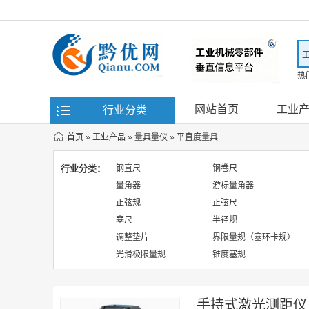
热
滤
网站首页
工业
行业分类
首页
»
工业产品
»
量具量仪
»
平直度量具
行业分类：
钢直尺
钢卷尺
量角器
游标量角器
正弦规
正弦尺
塞尺
半径规
调整垫片
界限量规（塞环卡规）
光滑极限量规
锥度塞规
手持式激光测距仪