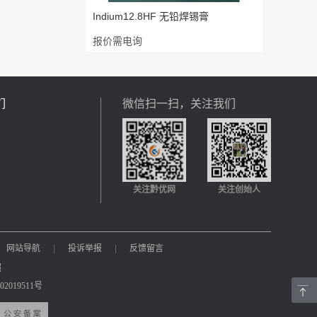
Indium12.8HF 无铅焊锡膏
报价需电询
们
微信扫一扫，关注我们
关注黔优网
关注创始人
网站导航
|
投诉举报
|
反馈留言
照
2019511号