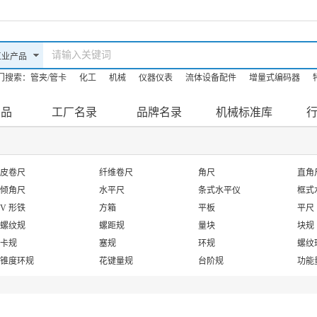
门搜索：
管夹/管卡
化工
机械
仪器仪表
流体设备配件
增量式编码器
油机
机床
防爆滤油机
产品
工厂名录
品牌名录
机械标准库
皮卷尺
纤维卷尺
角尺
直角
倾角尺
水平尺
条式水平仪
框式
V 形铁
方箱
平板
平尺
螺纹规
螺距规
量块
块规
卡规
塞规
环规
螺纹
锥度环规
花键量规
台阶规
功能