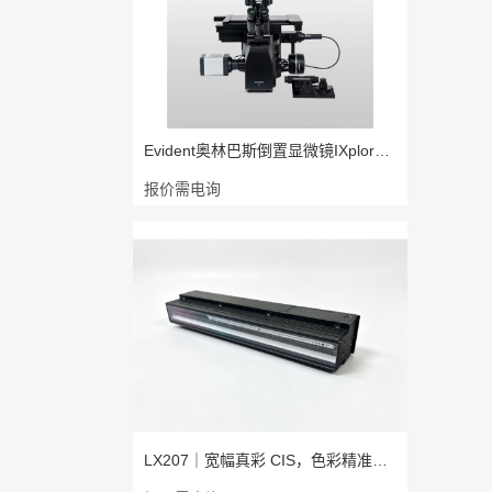
Evident奥林巴斯倒置显微镜IXplore P
报价需电询
LX207｜宽幅真彩 CIS，色彩精准，成