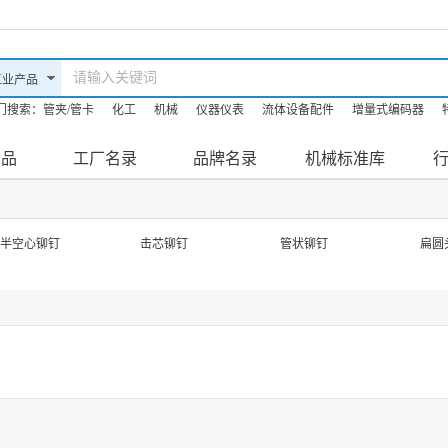
门搜索：
管夹/管卡
化工
机械
仪器仪表
流体设备配件
增量式编码器
油机
机床
防爆滤油机
产品
工厂名录
品牌名录
机械标准库
半空心铆钉
击芯铆钉
管状铆钉
扁圆