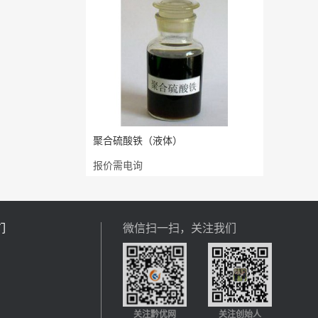
聚合硫酸铁（液体）
报价需电询
们
微信扫一扫，关注我们
关注黔优网
关注创始人