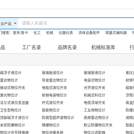
门搜索：
管夹/管卡
化工
机械
仪器仪表
流体设备配件
增量式编码器
油机
防爆滤油机
机床
产品
工厂名录
品牌名录
机械标准库
磁浮子液位计
玻璃板液位计
玻璃管液位计
差压
雷达物位计
导波雷达物位计
电容式物位计
射频
振动式物位开关
电极式液位开关
光学液位开关
磁致
激光物位计
射频电容物位计
机械式料位计
浮筒
法兰式液位变送器
杆式液位开关
电缆浮球开关
高温
卫生型物位计
智能物位计
工业用物位计
防爆
顶装磁浮子液位计
防腐型超声波物位计
高频雷达物位计
调频
本安防爆物位计
隔爆物位计
粉尘防爆物位开关
智能
物位计信号转换器
物位测量系统
物位计适配器
物位