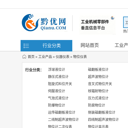
热
滤
网站首页
工业
行业分类
首页
»
工业产品
»
仪器仪表
»
物位仪表
行业分类：
浮球液位计
磁翻板液位计
静压式液位计
超声波物位计
阻旋式料位开关
音叉式物位开关
伺服液位计
核辐射物位计
气泡式液位计
压力式液位计
防爆物位计
防腐物位计
远传磁翻板液位计
侧装磁翻板液位计
二线制超声波物位计
四线制超声波物位计
物位计二次仪表
物位计显示表