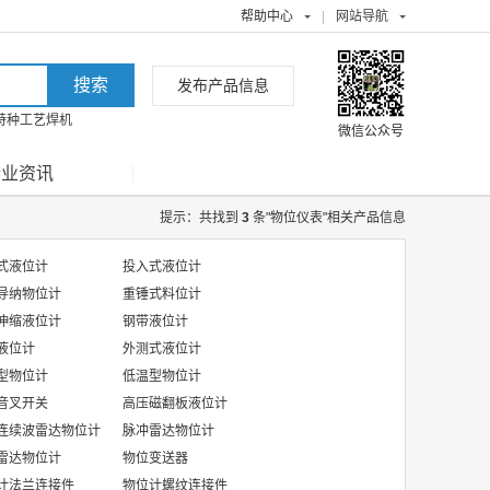
帮助中心
|
网站导航
发布产品信息
特种工艺焊机
微信公众号
行业资讯
提示：共找到
3
条"物位仪表"相关产品信息
式液位计
投入式液位计
导纳物位计
重锤式料位计
伸缩液位计
钢带液位计
液位计
外测式液位计
型物位计
低温型物位计
音叉开关
高压磁翻板液位计
连续波雷达物位计
脉冲雷达物位计
雷达物位计
物位变送器
计法兰连接件
物位计螺纹连接件