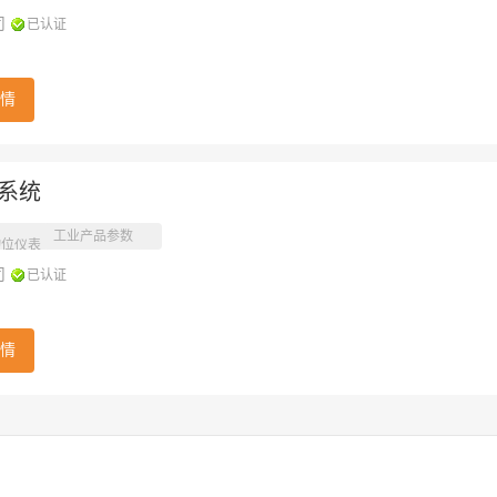
司
已认证
情
系统
工业产品参数
物位仪表
司
已认证
情