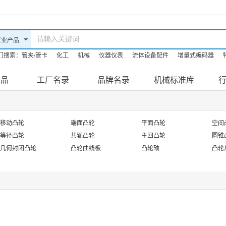
门搜索：
管夹/管卡
化工
机械
仪器仪表
流体设备配件
增量式编码器
油机
机床
防爆滤油机
产品
工厂名录
品牌名录
机械标准库
移动凸轮
端面凸轮
平面凸轮
空间
等径凸轮
共轭凸轮
主回凸轮
圆锥
几何封闭凸轮
凸轮曲线板
凸轮轴
凸轮