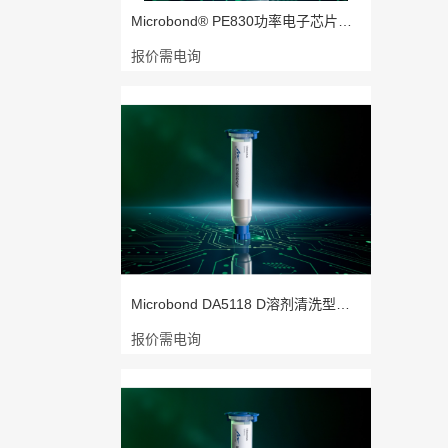
Microbond® PE830功率电子芯片焊接
报价需电询
Microbond DA5118 D溶剂清洗型高铅点
报价需电询