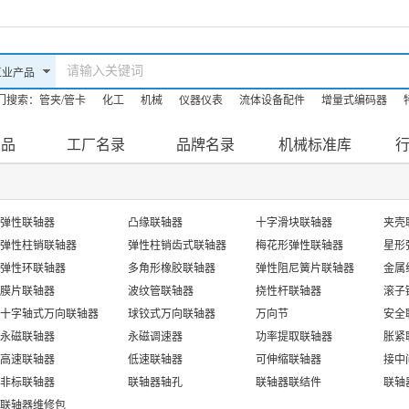
门搜索：
管夹/管卡
化工
机械
仪器仪表
流体设备配件
增量式编码器
油机
机床
防爆滤油机
产品
工厂名录
品牌名录
机械标准库
弹性联轴器
凸缘联轴器
十字滑块联轴器
夹壳
弹性柱销联轴器
弹性柱销齿式联轴器
梅花形弹性联轴器
星形
弹性环联轴器
多角形橡胶联轴器
弹性阻尼簧片联轴器
金属
膜片联轴器
波纹管联轴器
挠性杆联轴器
滚子
十字轴式万向联轴器
球铰式万向联轴器
万向节
安全
永磁联轴器
永磁调速器
功率提取联轴器
胀紧
高速联轴器
低速联轴器
可伸缩联轴器
接中
非标联轴器
联轴器轴孔
联轴器联结件
联轴
联轴器维修包