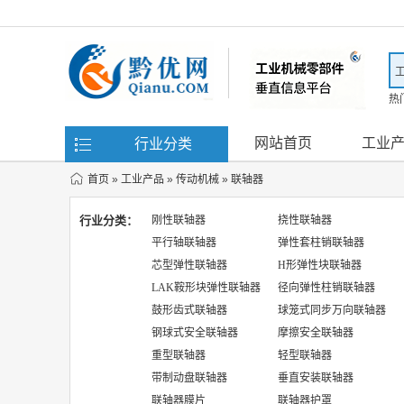
热
滤
网站首页
工业
行业分类
首页
»
工业产品
»
传动机械
»
联轴器
行业分类：
刚性联轴器
挠性联轴器
平行轴联轴器
弹性套柱销联轴器
芯型弹性联轴器
H形弹性块联轴器
LAK鞍形块弹性联轴器
径向弹性柱销联轴器
鼓形齿式联轴器
球笼式同步万向联轴器
钢球式安全联轴器
摩擦安全联轴器
重型联轴器
轻型联轴器
带制动盘联轴器
垂直安装联轴器
联轴器膜片
联轴器护罩