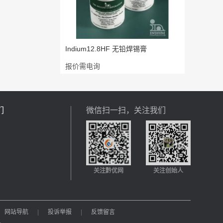
Indium12.8HF 无铅焊锡膏
报价需电询
们
微信扫一扫，关注我们
关注黔优网
关注创始人
网站导航
|
投诉举报
|
反馈留言