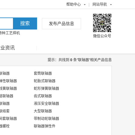
帮助中心
|
网站导航
发布产品信息
特种工艺焊机
微信公众号
行业资讯
提示：共找到
0
条"联轴器"相关产品信息
联轴器
套筒联轴器
弹性联轴器
轮胎式联轴器
线簧联轴器
蛇形弹簧联轴器
链联轴器
齿式联轴器
联轴器
液压安全联轴器
联结套
大型联轴器
间套联轴器
带制动轮联轴器
器螺栓
联轴器弹性件