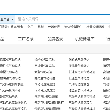
门搜索：
管夹/管卡
化工
机械
仪器仪表
流体设备配件
增量式编码器
油机
机床
防爆滤油机
产品
工厂名录
品牌名录
机械标准库
活塞式气动马达
齿轮式气动马达
涡轮式气动马达
隔膜
滑片式气动马达
定排量气动马达
变排量气动马达
可逆
中型气动马达
大型气动马达
低速高扭矩气动马达
高速
耐腐蚀气动马达
耐高温气动马达
低温型气动马达
不锈
气动马达刹车装置
气动马达减速器
气动马达控制器
气动
气动马达消声器
气动马达过滤器
法兰安装气动马达
底座
卧式气动马达
气动马达驱动绞车
气动马达驱动搅拌机
气动
气动马达驱动拧紧机
气动马达驱动阀门执行
气动马达驱动转台
气动
气动马达驱动压榨机
器
气动马达驱动焊接机
气动马达驱动卷板机
气动