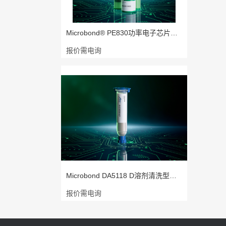
Microbond® PE830功率电子芯片焊接
报价需电询
Microbond DA5118 D溶剂清洗型高铅点
报价需电询