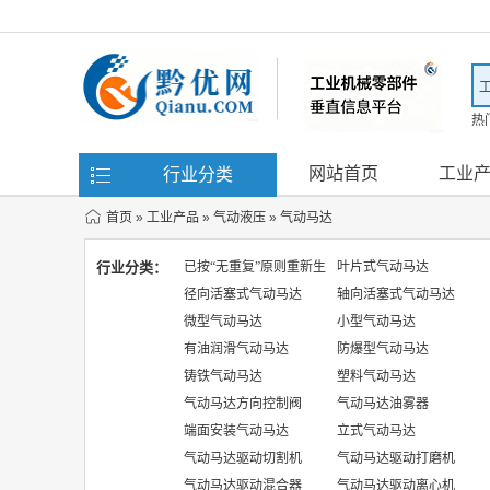
热
滤
网站首页
工业
行业分类
首页
»
工业产品
»
气动液压
»
气动马达
行业分类：
已按“无重复”原则重新生
叶片式气动马达
成，以下为去重后的完
径向活塞式气动马达
轴向活塞式气动马达
整列表：
微型气动马达
小型气动马达
有油润滑气动马达
防爆型气动马达
铸铁气动马达
塑料气动马达
气动马达方向控制阀
气动马达油雾器
端面安装气动马达
立式气动马达
气动马达驱动切割机
气动马达驱动打磨机
气动马达驱动混合器
气动马达驱动离心机