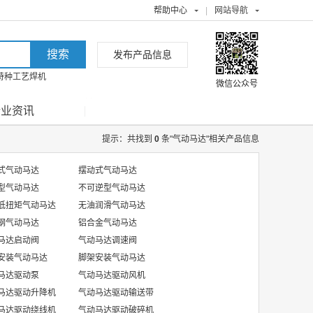
帮助中心
|
网站导航
发布产品信息
特种工艺焊机
微信公众号
行业资讯
提示：共找到
0
条"气动马达"相关产品信息
式气动马达
摆动式气动马达
型气动马达
不可逆型气动马达
低扭矩气动马达
无油润滑气动马达
钢气动马达
铝合金气动马达
马达启动阀
气动马达调速阀
安装气动马达
脚架安装气动马达
马达驱动泵
气动马达驱动风机
马达驱动升降机
气动马达驱动输送带
马达驱动绕线机
气动马达驱动破碎机