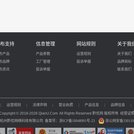
布支持
信息管理
网站规则
关于我
布产品
产品参数
运营规则
关于我们
布品牌
工厂管理
投诉举报
品牌商标
布资讯
投诉举报
联系我们
|
运营规则
|
法律声明
|
营业执照
|
产品信息
|
品牌信息
|
Copyright © 2018-2026 QianU.Com All Rights Reserved 黔优网 版权所有
经营证
：杭州黔优网络科技有限公司
备案号：浙ICP备18048991号-23
浙公网安备3301100