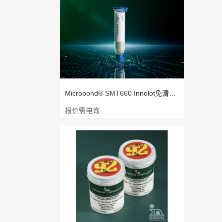
Microbond® SMT660 Innolot免清洗型
报价需电询