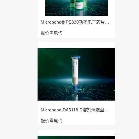
Microbond® PE830功率电子芯片焊接
报价需电询
Microbond DA5118 D溶剂清洗型高铅点
报价需电询