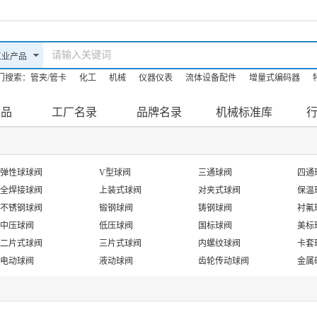
门搜索：
管夹/管卡
化工
机械
仪器仪表
流体设备配件
增量式编码器
油机
机床
防爆滤油机
产品
工厂名录
品牌名录
机械标准库
弹性球球阀
V型球阀
三通球阀
四通
全焊接球阀
上装式球阀
对夹式球阀
保温
不锈钢球阀
锻钢球阀
铸钢球阀
衬氟
中压球阀
低压球阀
国标球阀
美标
二片式球阀
三片式球阀
内螺纹球阀
卡套
电动球阀
液动球阀
齿轮传动球阀
金属