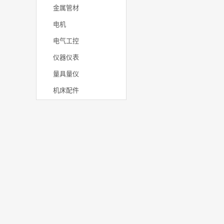
金属管材
电机
电气工控
仪器仪表
产品信息
量具量仪
工业产品参数信息
机床配件
海量工业产品参数
覆盖机械、自动化、仪器设备全品类，标
汇聚全
准化产品参数库，快速对比选型、精准匹
营品类
配采购需求。