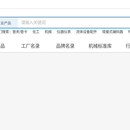
门搜索：
管夹/管卡
化工
机械
仪器仪表
流体设备配件
增量式编码器
油机
机床
防爆滤油机
产品
工厂名录
品牌名录
机械标准库