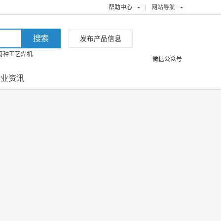
帮助中心
|
网站导航
发布产品信息
特种工艺焊机
微信公众号
行业资讯
Hi，
下午好！
欢迎来到黔优网
免费注册
登 录
功能导航
产品管理
品牌管理
收藏管理
公司资料