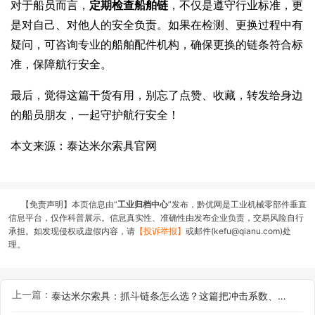
对于船员而言，
定期检查船舶链
，不仅是遵守行业标准，更
是对自己、对他人的安全负责。如果在检测、更换过程中有
疑问，可咨询专业的船舶配件机构，确保更换的链条符合标
准，保障航行安全。
最后，觉得这篇干货有用，别忘了点赞、收藏，转发给身边
的船员朋友，一起守护航行安全！
本文来源：泰达米尔索具官网
【免责声明】本页信息由“
工业归档中心
”发布，黔优网是工业机械零部件垂直
信息平台，仅作科普展示。信息真实性、准确性由发布企业负责，交易风险自行
承担。如发现侵权或虚假内容，请
【投诉举报】
或邮件(kefu@qianu.com)处
理。
上一篇：
泰达米尔索具：抓斗链条怎么选？这篇把冲击系数、耐磨性、不锈钢都讲透了