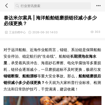
泰达米尔索具 | 海洋船舶链磨损链径减小多少
必须更换？
303
工业归档中心
2026-06-30 14:03
对于远洋船舶、近海作业船而言，锚链、系泊链是保障船舶
安全停泊、稳定航行的“生命线”。船舶链
长期浸泡在海水
里
，承受着风浪冲击、海底砂石摩擦、电化学腐蚀等多重损
耗，链径会逐渐减小，一旦磨损超标不及时更换，极易引发
锚链断裂、船舶漂移
等重大安全事故。那么，
船舶链磨损后
链径减小多少必须更换？
今天就为大家科普行业标准、检测
方法和日常防护技巧，干货满满，建议收藏！