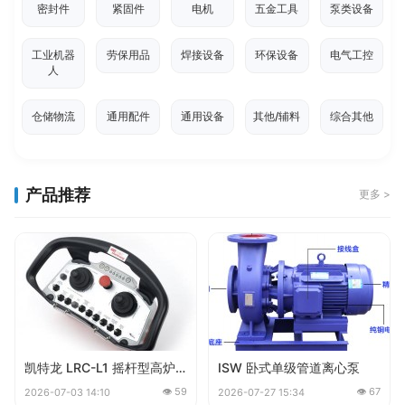
密封件
紧固件
电机
五金工具
泵类设备
工业机器
劳保用品
焊接设备
环保设备
电气工控
人
仓储物流
通用配件
通用设备
其他/辅料
综合其他
产品推荐
更多 >
凯特龙 LRC-L1 摇杆型高炉泥炮工业遥控器
ISW 卧式单级管道离心泵
👁 59
👁 67
2026-07-03 14:10
2026-07-27 15:34