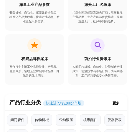
海量工业产品参数
源头工厂名录库
覆盖机械、自动化、仪器设备全品类，
汇聚全国正规制造源头厂商，清晰标注
标准化产品参数库，快速对比选型、精
主营品类、生产产能与供货模式，采购
准匹配采购需求。
直连工厂，砍掉中间商溢价。
权威品牌档案库
前沿行业资讯库
整合行业主流工业品牌资质、产品线、
实时同步机械、自动化、智能制造产业
售后体系，辅助企业辨别靠谱品牌，降
政策、前沿技术与市场行情，为采购选
低采购踩坑风险。
型、工厂经营提供专业决策依据。
产品行业分类
快速进入行业细分市场
更多
阀门管件
传动机械
气动液压
机床配件
仪器仪表