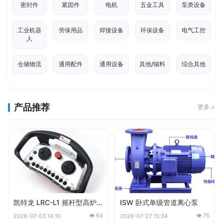
密封件
紧固件
电机
五金工具
泵类设备
工业机器
劳保用品
焊接设备
环保设备
电气工控
人
仓储物流
通用配件
通用设备
其他/辅料
综合其他
产品推荐
更多 >
凯特龙 LRC-L1 摇杆型高炉泥炮工业遥控器
ISW 卧式单级管道离心泵
👁 64
👁 75
2026-07-03 14:10
2026-07-27 15:34