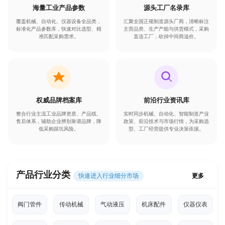
海量工业产品参数
源头工厂名录库
覆盖机械、自动化、仪器设备全品类，
汇聚全国正规制造源头厂商，清晰标注
标准化产品参数库，快速对比选型、精
主营品类、生产产能与供货模式，采购
准匹配采购需求。
直连工厂，砍掉中间商溢价。
权威品牌档案库
前沿行业资讯库
整合行业主流工业品牌资质、产品线、
实时同步机械、自动化、智能制造产业
售后体系，辅助企业辨别靠谱品牌，降
政策、前沿技术与市场行情，为采购选
低采购踩坑风险。
型、工厂经营提供专业决策依据。
产品行业分类
快速进入行业细分市场
更多
阀门管件
传动机械
气动液压
机床配件
仪器仪表