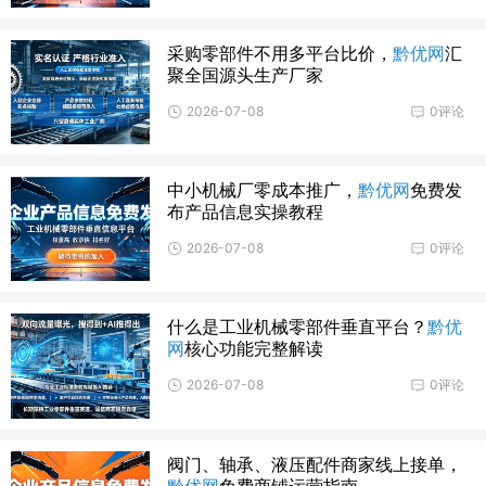
采购零部件不用多平台比价，
黔优网
汇
聚全国源头生产厂家
2026-07-08
0评论
中小机械厂零成本推广，
黔优网
免费发
布产品信息实操教程
2026-07-08
0评论
什么是工业机械零部件垂直平台？
黔优
网
核心功能完整解读
2026-07-08
0评论
阀门、轴承、液压配件商家线上接单，
黔优网
免费商铺运营指南