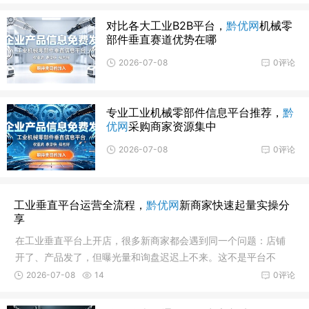
对比各大工业B2B平台，
黔优网
机械零
部件垂直赛道优势在哪
2026-07-08
0评论
专业工业机械零部件信息平台推荐，
黔
优网
采购商家资源集中
2026-07-08
0评论
工业垂直平台运营全流程，
黔优网
新商家快速起量实操分
享
在工业垂直平台上开店，很多新商家都会遇到同一个问题：店铺
开了、产品发了，但曝光量和询盘迟迟上不来。这不是平台不
行，而是运营方法没到位。工业垂直平台的流量逻辑与综合B2B平
2026-07-08
14
0评论
台有着本质区别——它不靠泛流量堆