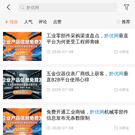
综合
人气
评论
点赞
推荐
工业零部件采购渠道盘点，
黔优网
垂直
平台为何更受工程师青睐
2026-07-08
0评论
五金仪器仪表厂商线上获客，
黔优网
垂
直B2B平台使用心得
2026-07-08
0评论
免费开通工业商铺，
黔优网
机械零部件
信息发布无条数限制
2026-07-08
0评论