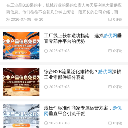
在工业品B2B采购中，机械行业的采购负责人每天要浏览大量供应
商信息。他们往往不会花几分钟去阅读一段冗长的公司介绍，而
是希望用几十秒快速判断一家工厂是否值得深入沟通。因此，在
2026-07-08
20
0评论
黔优网这样的垂直零部件平台上，
工厂线上获客避坑指南，选择
黔优网
垂
直零部件平台的优势
2026-07-08
0评论
综合B2B流量泛化难转化？
黔优网
深耕
工业零部件细分赛道
2026-07-08
0评论
液压件标准件商家专属运营方案，
黔优
网
垂直平台引流干货
2026-07-08
0评论