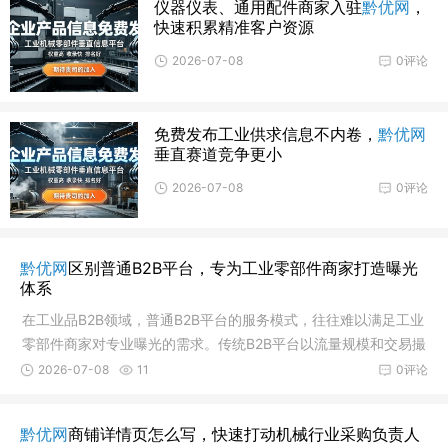
仪器仪表、通用配件商家入驻
黔优网
，
快速积累精准客户资源
2026-07-08
0评论
免费发布工业供求信息不内卷，
黔优网
垂直赛道竞争更小
2026-07-08
0评论
黔优网
区别普通B2B平台，专为工业零部件商家打造曝光
体系
在工业品B2B领域，普通B2B平台的服务模式，往往难以满足工业
零部件商家对专业曝光的需求。传统B2B平台以流量规模和交易撮
合为核心逻辑，商家入驻后需要面对跨行业的竞争、泛化的流量
2026-07-08
11
0评论
以及高昂的持续投入。对于产品技
黔优网
商铺详情页怎么写，快速打动机械行业采购负责人