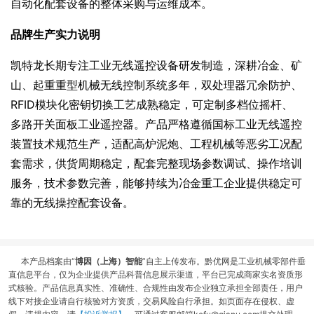
自动化配套设备的整体采购与运维成本。
品牌生产实力说明
凯特龙长期专注工业无线遥控设备研发制造，深耕冶金、矿
山、起重重型机械无线控制系统多年，双处理器冗余防护、
RFID模块化密钥切换工艺成熟稳定，可定制多档位摇杆、
多路开关面板工业遥控器。产品严格遵循国标工业无线遥控
装置技术规范生产，适配高炉泥炮、工程机械等恶劣工况配
套需求，供货周期稳定，配套完整现场参数调试、操作培训
服务，技术参数完善，能够持续为冶金重工企业提供稳定可
靠的无线操控配套设备。
本产品档案由“
博因（上海）智能
”自主上传发布。黔优网是工业机械零部件垂
直信息平台，仅为企业提供产品科普信息展示渠道，平台已完成商家实名资质形
式核验。产品信息真实性、准确性、合规性由发布企业独立承担全部责任，用户
线下对接企业请自行核验对方资质，交易风险自行承担。如页面存在侵权、虚