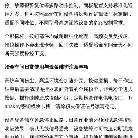
停、故障报警复位等多路动作控制。面板配置支持标准化通
用方案，也可按照高炉车间设备特殊动作逻辑做非标定制，
适配不同吨位、不同型号高炉泥炮设备的多路控制需求。
全部摇杆、按钮部件均做耐磨强化处理，高频次反复按压、
推拉操作不会出现卡顿、回弹失效，适配冶金车间全天不间
断高强度操控工况。
冶金车间日常使用与设备维护注意事项
高炉车间粉尘、高温环境会加速外壳、按键磨损，每日作业
结束后需要清理遥控器表面附着的金属粉尘，避免粉尘进入
按键、摇杆缝隙造成接触不良；定期检查锂电供电接口、Tr
anskey密钥模块卡槽，清除积灰保证信号读写稳定。
设备配备独立紧急停止回路，日常作业前必须测试急停按钮
响应效果，确认无线信号丢失、设备故障时可快速切断泥炮
动力输出，规避高炉生产安全事故。锂电池长期闲置时需拆