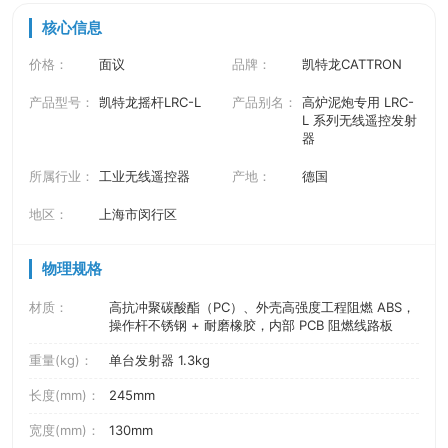
核心信息
价格：
面议
品牌：
凯特龙CATTRON
产品型号：
凯特龙摇杆LRC-L
产品别名：
高炉泥炮专用 LRC-
L 系列无线遥控发射
器
所属行业：
工业无线遥控器
产地：
德国
地区：
上海市闵行区
物理规格
材质：
高抗冲聚碳酸酯（PC）、外壳高强度工程阻燃 ABS，
操作杆不锈钢 + 耐磨橡胶，内部 PCB 阻燃线路板
重量(kg)：
单台发射器 1.3kg
长度(mm)：
245mm
宽度(mm)：
130mm