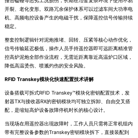
撞击磕碰等恶劣工况损伤，长期在冶金复杂环境下使用不易
开裂、老化变形。双路冗余保护体系可以过滤车间大功率电
机、高频电控设备产生的电磁干扰，保障遥控信号传输持续
稳定。
整套控制逻辑针对泥炮推堵、回转、压紧等核心动作优化，
信号传输延迟极低，操作人员手持遥控器即可远距离精准管
控高炉泥炮全部作业流程，无需近距离靠近高温炉口区域，
降低高温烫伤、喷溅灼伤的安全风险。
RFID Transkey模块化快速配置技术讲解
设备搭载可拆式RFID Transkey™模块化密钥配置技术，发
射器TX与接收器RX的密钥模块均可独立拆卸、自由交叉搭
配，是缩短高炉设备故障停机时长的核心设计。
当现场在用遥控器出现故障时，工作人员只需将正常机组内
带有完整设备参数的Transkey密钥模块拆下，直接装配到