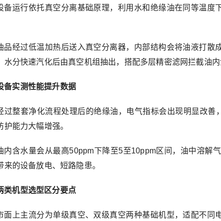
设备运行依托真空分离基础原理，利用水和绝缘油在同等温度
油品经过低温加热后送入真空分离器，内部结构会将油液打散
，水分快速汽化后由真空机组抽出，搭配多层精密滤网拦截油内
设备实测性能提升数据
经过整套净化流程处理后的绝缘油，电气指标会出现明显改善
防护能力大幅增强。
油内含水量会从最高50ppm下降至5至10ppm区间，油中溶解
带来的设备放电、短路隐患。
两类机型选型区分要点
市面上主流分为单级真空、双级真空两种基础机型，适配不同