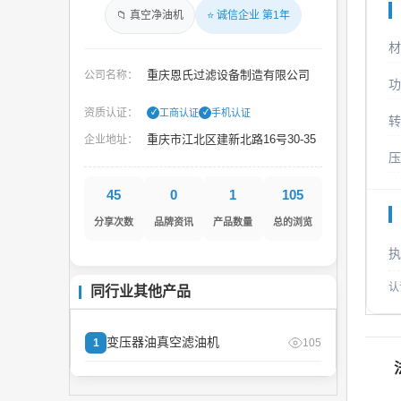
📁 真空净油机
⭐ 诚信企业 第1年
材
重庆恩氏过滤设备制造有限公司
公司名称：
功
资质认证：
工商认证
手机认证
✓
✓
转
重庆市江北区建新北路16号30-35
企业地址：
压
45
0
1
105
分享次数
品牌资讯
产品数量
总的浏览
执
认
同行业其他产品
变压器油真空滤油机
1
105