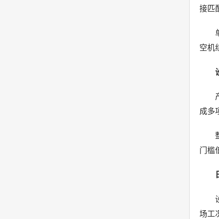
接匹
空机
成多
门槛
场工