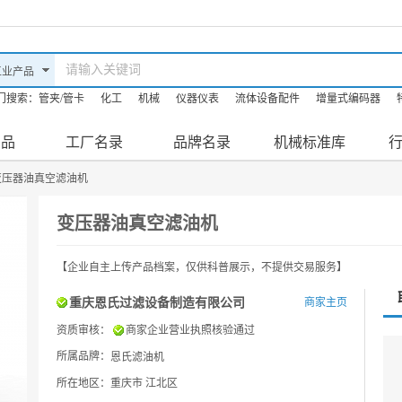
门搜索：
管夹/管卡
化工
机械
仪器仪表
流体设备配件
增量式编码器
油机
机床
防爆滤油机
产品
工厂名录
品牌名录
机械标准库
变压器油真空滤油机
变压器油真空滤油机
【企业自主上传产品档案，仅供科普展示，不提供交易服务】
重庆恩氏过滤设备制造有限公司
商家主页
资质审核：
商家企业营业执照核验通过
所属品牌：
恩氏滤油机
所在地区：重庆市 江北区