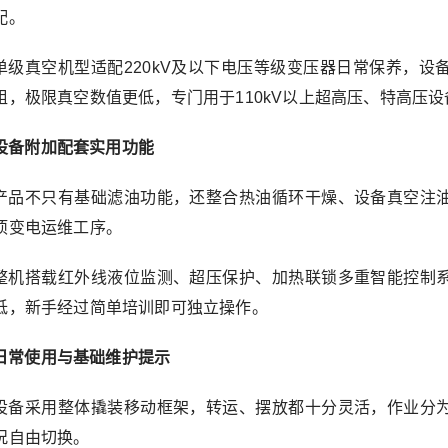
配。
单级真空机型适配220kV及以下电压等级变压器日常保养，
组，极限真空数值更低，专门用于110kV以上超高压、特高压
设备附加配套实用功能
产品不只有基础滤油功能，还整合热油循环干燥、设备真空注
项变电运维工序。
整机搭载红外线液位监测、超压保护、加热联锁多重智能控制
低，新手经过简单培训即可独立操作。
日常使用与基础维护提示
设备采用整体撬装移动框架，转运、摆放都十分灵活，作业分
况自由切换。