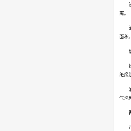
离。
面积
绝缘
气泡