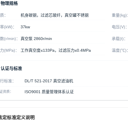
物理规格
质：
机身碳钢，过滤芯玻纤，真空罐不锈钢
重量(kg
率(kW)：
37kw
电压(V)
数(r/min)：
真空泵 2860r/min
承载(t)：
力(MPa)：
工作真空度≤133Pa，过滤压力≤0.4MPa
温度(℃)
认证与标准
行标准：
DL/T 521-2017 真空滤油机
ISO9001 质量管理体系认证
证资质：
法定标准定义说明