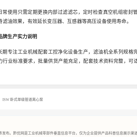
日常使用只需定期更换内部过滤滤芯，定时检查真空机组密封管
持滤油效果，有效延长变压器、互感器等高压设备使用寿命。
品牌生产实力说明
长期专注工业机械配套工控净化设备生产，滤油机全系列规格
力行业标准要求，批量供货产能充足，配套技术资料完整，可
：
ISW 卧式单级管道离心泵
上传发布。黔优网是工业机械零部件垂直信息平台，仅为企业提供产品科普信息展示渠