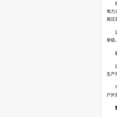
电力
高压
单级
生产
户外