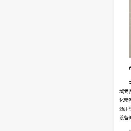
域专
化精
通用
设备