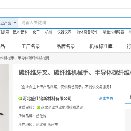
门搜索：
管夹/管卡
化工
机械
仪器仪表
流体设备配件
增量式编码器
油机
机床
防爆滤油机
产品
工厂名录
品牌名录
机械标准库
纤维机械手、半导体碳纤维机械臂
碳纤维牙叉、碳纤维机械手、半导体碳纤维
【企业自主上传产品档案，仅供科普展示，不提供交易服务】
河北盛仕铭新材料有限公司
商家主页
资质审核：
商家企业营业执照核验通过
所属品牌：
盛仕铭
所在地区：河北省 沧州市