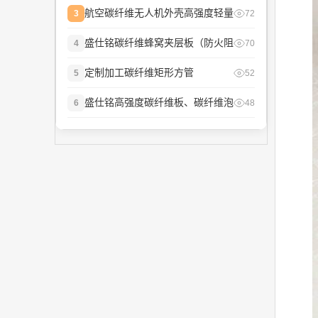
航空碳纤维无人机外壳高强度轻量
3
72
盛仕铭碳纤维蜂窝夹层板（防火阻
4
70
定制加工碳纤维矩形方管
5
52
盛仕铭高强度碳纤维板、碳纤维泡
6
48