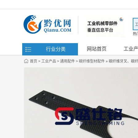
热
滤
网站首页
工业
行业分类
首页
>
工业产品
>
通用配件
>
碳纤维型材配件
» 碳纤维牙叉、碳