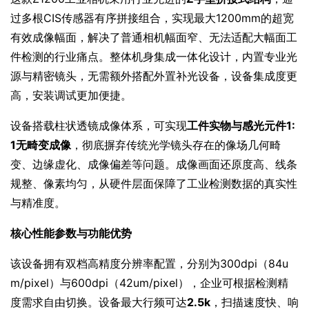
过多根CIS传感器有序拼接组合，实现最大1200mm的超宽
有效成像幅面，解决了普通相机幅面窄、无法适配大幅面工
件检测的行业痛点。整体机身集成一体化设计，内置专业光
源与精密镜头，无需额外搭配外置补光设备，设备集成度更
高，安装调试更加便捷。
设备搭载柱状透镜成像体系，可实现
工件实物与感光元件1:
1无畸变成像
，彻底摒弃传统光学镜头存在的像场几何畸
变、边缘虚化、成像偏差等问题。成像画面还原度高、线条
规整、像素均匀，从硬件层面保障了工业检测数据的真实性
与精准度。
核心性能参数与功能优势
该设备拥有双档高精度分辨率配置，分别为300dpi（84u
m/pixel）与600dpi（42um/pixel），企业可根据检测精
度需求自由切换。设备最大行频可达
2.5k
，扫描速度快、响