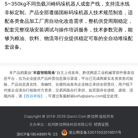
5~350kg不同负载川崎码垛机器人成套产线，支持流水线
非标定制。产品全部遵循国标码垛机器人技术规范制造，适
配各类食品加工厂房自动化改造需求，整机供货周期稳定，
配套完整现场安装调试与操作培训服务，技术参数完善，能
够为粮油、饮料、物流等行业提供稳定可靠的全自动堆垛配
套设备。
本产品档案由“
本森智能装备
”自主上传发布。黔优网是工业机械零部件垂直信
息平台，仅为企业提供产品科普信息展示渠道，平台已完成商家实名资质形式核
验。产品信息真实性、准确性、合规性由发布企业独立承担全部责任，用户线下
对接企业请自行核验对方资质，交易风险自行承担。如页面存在侵权、虚假、违
规内容，请
【投诉举报】
，可通过客服邮箱kefu@qianu.com提交处理。
Copyright © 2018-2026 QianU.Com 黔优网 版权所有
主办单位：杭州黔优网络科技有限公司
经营证照
浙公网安备33011002019511号
浙ICP备18048991号-23