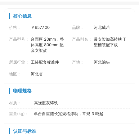
核心信息
价格：
￥6577.00
品牌：
河北威岳
产品型号：
台面厚 20mm，整
产品别名：
带支架加高铸铁 T
体高度 800mm 配
型槽装配平板
套支架款
所属行业：
工装配套标准件
产地：
河北泊头
地区：
河北省
物理规格
材质：
高强度灰铸铁
重量(kg)：
单台自重随长宽规格浮动，常规 3 吨起
认证与标准