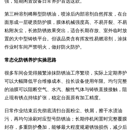
强，短期闲置设备日常养护首选这款。
第三种溶剂稀释型防锈油，喷涂后内部溶剂自然挥发，在台
面形成一层硬质防护膜，膜体机械强度高、不易开裂、不易
粘附灰尘，长效防锈效果突出，适合长期存放、室外临时放
置的大中型铸铁平台。但该品类含有挥发性易燃溶剂，涂抹
作业时车间严禁明火，做好防火防护。
常态化防锈养护实操思路
很多车间会觉得频繁涂抹防锈油工序繁琐，实际上定期养护
可以大幅降低平台维修成本、拉长设备使用年限。均匀完整
的油膜可以阻断空气、水汽、酸性气体与铸铁直接接触，阻
止现有锈点持续扩张，稳定台面原有加工精度。
日常作业结束后先彻底清扫台面粉尘、铁屑，擦干水渍油
污，再均匀涂刷对应型号防锈油；长期停机闲置时完整覆膜
封存，多重防护叠加，能够最大程度规避锈蚀损伤，减少后