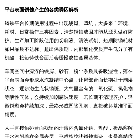
平台表面锈蚀产生的各类诱因解析
铸铁平台长期使用过程中出现锈斑、凹坑，大多来自环境、
耗材、日常操作三类因素，清楚锈蚀成因才能从源头做好防
护。生产加工阶段使用的切削液、清洗试剂、短期防锈耗材
如果品质不达标、超出保质期，内部氧化变质产生低分子有
机酸，接触铸铁台面后会缓慢腐蚀金属基体。
车间空气中漂浮的铁屑、砂石、粉尘杂质具备吸湿性，落在
平台表面会形成水汽凝结中心点，让局部台面长期处于潮湿
状态，逐步滋生点状锈斑。大气里含有的二氧化硫、氯化物
等酸性气体，会持续加剧腐蚀速度，若长期不清理养护，轻
微锈斑会持续加深，最终形成凹陷孔洞，直接破坏基准平面
精度。
人手直接触碰台面残留的汗液内含氯化钠、乳酸，极易溶解
于水汽附着在金属表层，形成指纹状锈蚀痕迹，也是高精度