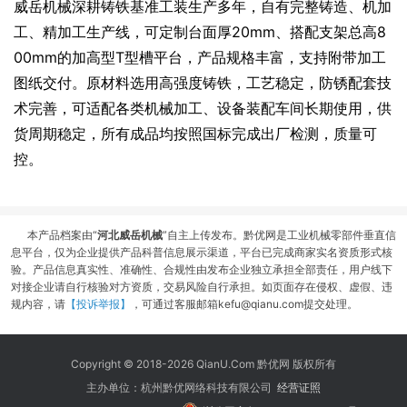
威岳机械深耕铸铁基准工装生产多年，自有完整铸造、机加
工、精加工生产线，可定制台面厚20mm、搭配支架总高8
00mm的加高型T型槽平台，产品规格丰富，支持附带加工
图纸交付。原材料选用高强度铸铁，工艺稳定，防锈配套技
术完善，可适配各类机械加工、设备装配车间长期使用，供
货周期稳定，所有成品均按照国标完成出厂检测，质量可
控。
本产品档案由“
河北威岳机械
”自主上传发布。黔优网是工业机械零部件垂直信
息平台，仅为企业提供产品科普信息展示渠道，平台已完成商家实名资质形式核
验。产品信息真实性、准确性、合规性由发布企业独立承担全部责任，用户线下
对接企业请自行核验对方资质，交易风险自行承担。如页面存在侵权、虚假、违
规内容，请
【投诉举报】
，可通过客服邮箱kefu@qianu.com提交处理。
Copyright © 2018-2026 QianU.Com 黔优网 版权所有
主办单位：杭州黔优网络科技有限公司
经营证照